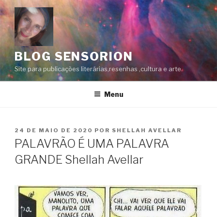
Pular
para
o
conteúdo
BLOG SENSORION
Site para publicações literárias,resenhas ,cultura e arte.
Menu
PUBLICADO
24 DE MAIO DE 2020
POR
SHELLAH AVELLAR
EM
PALAVRÃO É UMA PALAVRA
GRANDE Shellah Avellar