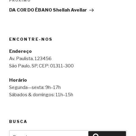
Próximo
PRÓXIMO
post
DA COR DO ÉBANO Shellah Avellar
ENCONTRE-NOS
Endereço
Av. Paulista, 123456
São Paulo, SP, CEP: 01311-300
Horário
Segunda—sexta: 9h–17h
Sábados & domingos: 11h–15h
BUSCA
Pesquisar