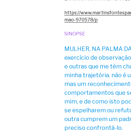
https://www.martinsfontespa
mao-970578/p
SINOPSE
MULHER, NA PALMA DA 
exercício de observaçã
e outras que me têm ch
minha trajetória. não 
mas um reconhecimento
comportamentos que se
mim, e de como isto po
se espelharem ou refuta
outra cumprem um padrã
preciso confrontá-lo.