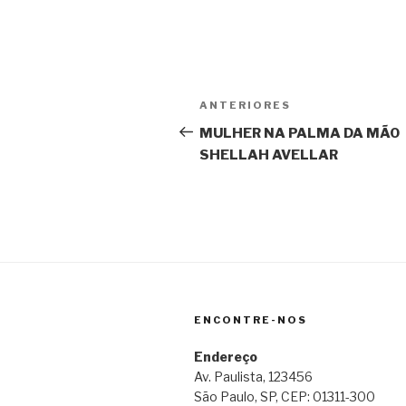
Navegação
Post
ANTERIORES
de
anterior
MULHER NA PALMA DA MÃO
SHELLAH AVELLAR
Post
ENCONTRE-NOS
Endereço
Av. Paulista, 123456
São Paulo, SP, CEP: 01311-300