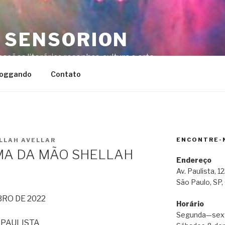
 SENSORION
cações literárias,resenhas ,cultura e arte.
loggando
Contato
ENCONTRE-
LLAH AVELLAR
MA DA MÃO SHELLAH
Endereço
Av. Paulista, 
São Paulo, SP,
RO DE 2022
Horário
Segunda—sext
 PAULISTA