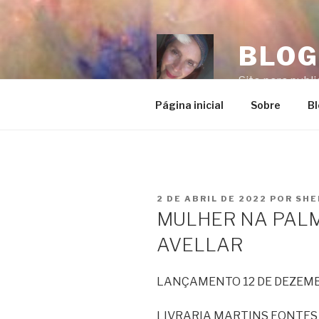
Pular
para
o
BLOG
conteúdo
Site para publi
Página inicial
Sobre
B
PUBLICADO
2 DE ABRIL DE 2022
POR
SHE
EM
MULHER NA PAL
AVELLAR
LANÇAMENTO 12 DE DEZEMB
LIVRARIA MARTINS FONTES