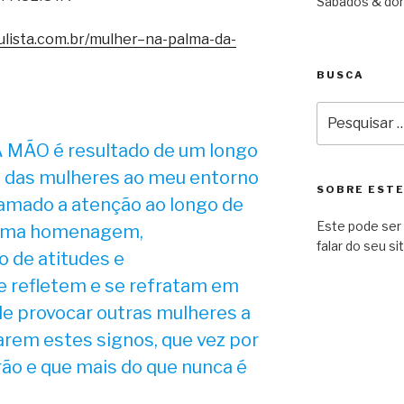
Sábados & dom
ulista.com.br/mulher–na-palma-da-
BUSCA
Pesquisar
por:
MÃO é resultado de um longo
o das mulheres ao meu entorno
SOBRE ESTE
amado a atenção ao longo de
Este pode ser 
é uma homenagem,
falar do seu sit
 de atitudes e
 refletem e se refratam em
de provocar outras mulheres a
rem estes signos, que vez por
o e que mais do que nunca é