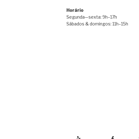
Horário
Segunda—sexta: 9h–17h
Sábados & domingos: 11h–15h
Yelp
Facebook
Twitter