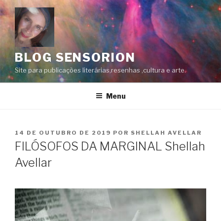
Pular
para
o
conteúdo
BLOG SENSORION
Site para publicações literárias,resenhas ,cultura e arte.
Menu
PUBLICADO
14 DE OUTUBRO DE 2019
POR
SHELLAH AVELLAR
EM
FILÓSOFOS DA MARGINAL Shellah
Avellar