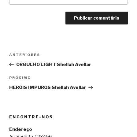
Navegação
Post
ANTERIORES
de
anterior
ORGULHO LIGHT Shellah Avellar
Post
Próximo
PRÓXIMO
post
HERÓIS IMPUROS Shellah Avellar
ENCONTRE-NOS
Endereço
Av. Paulista, 123456