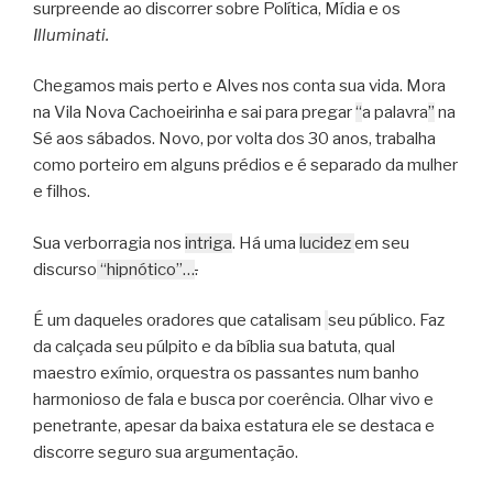
surpreende ao discorrer sobre Política, Mídia e os
Illuminati.
Chegamos mais perto e Alves nos conta sua vida. Mora
na Vila Nova Cachoeirinha e sai para pregar
“
a palavra
”
na
Sé aos sábados. Novo, por volta dos 30 anos, trabalha
como porteiro em alguns prédios e é separado da mulher
e filhos.
Sua verborragia nos
intriga
. Há uma
lucidez
em seu
discurso
“hipnótico”…
.
É um daqueles oradores que catalisam
seu público. Faz
da calçada seu púlpito e da bíblia sua batuta, qual
maestro exímio, orquestra os passantes num banho
harmonioso de fala e busca por coerência. Olhar vivo e
penetrante, apesar da baixa estatura ele se destaca e
discorre seguro sua argumentação.